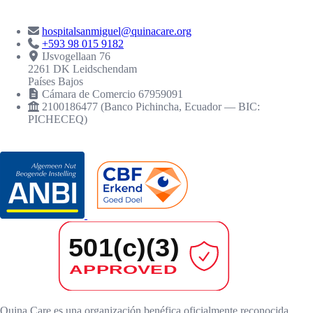
CONTACTO
hospitalsanmiguel@quinacare.org
+593 98 015 9182
IJsvogellaan 76
2261 DK Leidschendam
Países Bajos
Cámara de Comercio 67959091
2100186477 (Banco Pichincha, Ecuador — BIC:
PICHECEQ)
RECONOCIMIENTOS
Quina Care es una organización benéfica oficialmente reconocida.